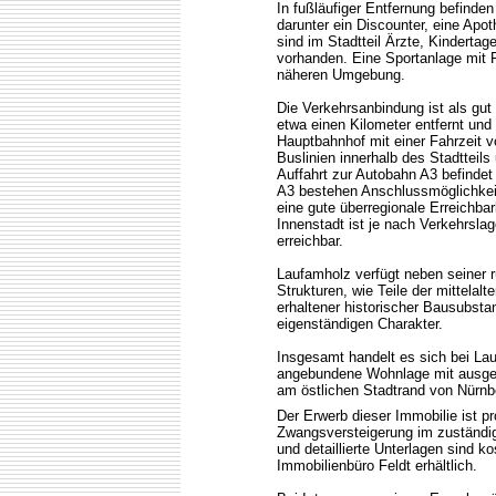
In fußläufiger Entfernung befinden
darunter ein Discounter, eine Ap
sind im Stadtteil Ärzte, Kindertag
vorhanden. Eine Sportanlage mit F
näheren Umgebung.
Die Verkehrsanbindung ist als gut
etwa einen Kilometer entfernt und
Hauptbahnhof mit einer Fahrzeit 
Buslinien innerhalb des Stadtteil
Auffahrt zur Autobahn A3 befindet
A3 bestehen Anschlussmöglichkei
eine gute überregionale Erreichbar
Innenstadt ist je nach Verkehrsla
erreichbar.
Laufamholz verfügt neben seiner 
Strukturen, wie Teile der mittela
erhaltener historischer Bausubsta
eigenständigen Charakter.
Insgesamt handelt es sich bei La
angebundene Wohnlage mit ausgew
am östlichen Stadtrand von Nürnb
Der Erwerb dieser Immobilie ist p
Zwangsversteigerung im zuständi
und detaillierte Unterlagen sind k
Immobilienbüro Feldt erhältlich.