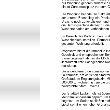
Zur Wohnung gehören zudem ein K
einem Carportstellplatz vor dem 
Die Wohnung befindet sich aktuell
der unteren Ebene liegt ein Defe
Ursache noch zu lokalisieren und 
die Heizungsanlage derzeit für di
Wasserschäden am vorhandenen Pa
Im Bereich des Badezimmers in de
Waschbecken installiert. Darüber
gesamten Wohnung erforderlich.
Insgesamt bietet die Immobilie i
Geschick und entsprechender Bere
Sanierungsmaßnahmen die Möglichk
lichtdurchflutete Dachgeschosswo
realisieren.
Die angebotene Eigentumswohnung 
Laufamholz, am östlichen Stadtrand
Großstadt im Regierungsbezirk Mit
500.000 Einwohnern ist sie die g
zweitgrößte Stadt Bayerns.
Der Stadtteil Laufamholz ist übe
Mehrfamilienhäusern geprägt. Im 
begrenzt, im Süden schließen si
bietet somit einen hohen Grünante