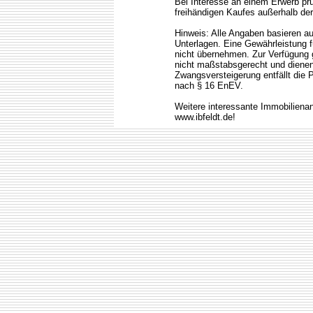
Bei Interesse an einem Erwerb prü
freihändigen Kaufes außerhalb de
Hinweis: Alle Angaben basieren au
Unterlagen. Eine Gewährleistung fü
nicht übernehmen. Zur Verfügung 
nicht maßstabsgerecht und dienen 
Zwangsversteigerung entfällt die 
nach § 16 EnEV.
Weitere interessante Immobilienan
www.ibfeldt.de!