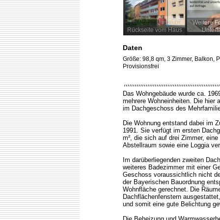
Weitere F
Rückseite vom Haus
Unterl
Daten
Größe: 98,8 qm, 3 Zimmer, Balkon, P
Provisionsfrei
Das Wohngebäude wurde ca. 1969 
mehrere Wohneinheiten. Die hier
im Dachgeschoss des Mehrfamili
Die Wohnung entstand dabei im 
1991. Sie verfügt im ersten Dach
m², die sich auf drei Zimmer, ein
Abstellraum sowie eine Loggia vert
Im darüberliegenden zweiten Dach
weiteres Badezimmer mit einer Ge
Geschoss voraussichtlich nicht 
der Bayerischen Bauordnung entspr
Wohnfläche gerechnet. Die Räum
Dachflächenfenstern ausgestattet
und somit eine gute Belichtung ge
Die Beheizung und Warmwasserber