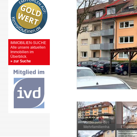
IMMOBILIEN-SUCHE
Alle unsere aktuellen
Immobilien im
Überblick.
» zur Suche
Vorderseite des
Mehrfamilienha
Eingangs