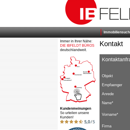
Immobiliensuch
Immer in Ihrer Nähe:
Kontakt
DIE IBFELDT BÜROS
deutschlandweit.
Kontaktanfr
Objekt
Empfaenger
Anrede
Name*
Kundenmeinungen
So urteilen unsere
Vorname*
Kunden!
Firma