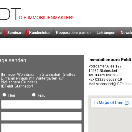
DIE IMMOBILIENMAKLER!
e
Seminare
Kundeninfos
Kooperationspartner
Leistungen
Newsle
Immobilienbüro Feld
age senden
Potsdamer Allee 127
14532 Stahnsdorf
Ihr neuer Wohntraum in Stahnsdorf: Großes
Tel. 03329 69028-0
Einfamilienhaus mit Wintergarten auf
Fax 03329 69028-19
idyllischem Grundstü
Mail stahnsdorf@IBFeldt.d
IBFeldt Stahnsdorf
Herr
Frau