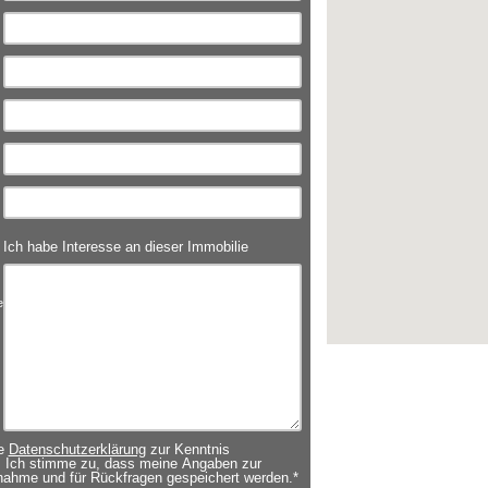
Ich habe Interesse an dieser Immobilie
e
ie
Datenschutzerklärung
zur Kenntnis
Ich stimme zu, dass meine Angaben zur
nahme und für Rückfragen gespeichert werden.*