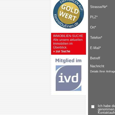
Strasse/Nr*
PLZ*
Ort*
IMMOBILIEN-SUCHE
Telefon*
Alle unsere aktuellen
Immobilien im
Überblick.
E-Mail*
» zur Suche
Betreff
Nachricht
Details Ihrer Anfrag
Ich habe d
genommen. 
Kontaktauf